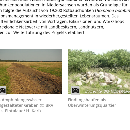
chunkenpopulationen in Niedersachsen wurden als Grundlage für
 folgte die Aufzucht von 19.200 Rotbauchunken (
Bombina bombin
ionsmanagement in wiederhergestellten Lebensräumen. Das
ntlichkeitsarbeit, von Vorträgen, Exkursionen und Workshops
 regionale Netzwerke mit Landbesitzern, Landnutzern,
 zur Weiterführung des Projekts etabliert.
Bildrechte
:
BRV Nds. Elbtal
s Amphibiengewässer
Findlingshaufen als
gestalteter Graben (© BRV
Überwinterungsquartier
s. Elbtalaue/ H. Karl)