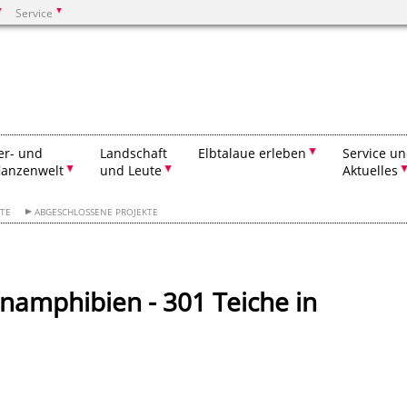
Service
Suchen
er- und
Landschaft
Elbtalaue erleben
Service u
lanzenwelt
und Leute
Aktuelles
KTE
ABGESCHLOSSENE PROJEKTE
namphibien - 301 Teiche in