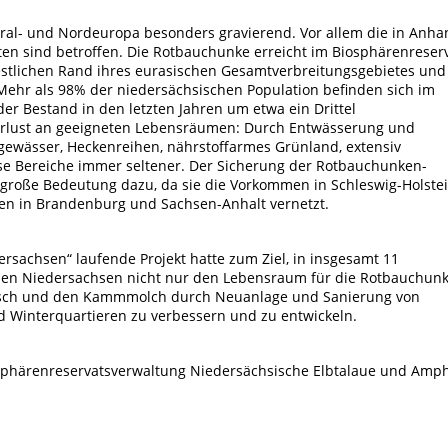
ral- und Nordeuropa besonders gravierend. Vor allem die in Anha
Arten sind betroffen. Die Rotbauchunke erreicht im Biosphärenreser
stlichen Rand ihres eurasischen Gesamtverbreitungsgebietes und
 Mehr als 98% der niedersächsischen Population befinden sich im
der Bestand in den letzten Jahren um etwa ein Drittel
erlust an geeigneten Lebensräumen: Durch Entwässerung und
ewässer, Heckenreihen, nährstoffarmes Grünland, extensiv
se Bereiche immer seltener. Der Sicherung der Rotbauchunken-
 große Bedeutung dazu, da sie die Vorkommen in Schleswig-Holste
 in Brandenburg und Sachsen-Anhalt vernetzt.
ersachsen“ laufende Projekt hatte zum Ziel, in insgesamt 11
ichen Niedersachsen nicht nur den Lebensraum für die Rotbauchun
osch und den Kammmolch durch Neuanlage und Sanierung von
Winterquartieren zu verbessern und zu entwickeln.
sphärenreservatsverwaltung Niedersächsische Elbtalaue und Amph