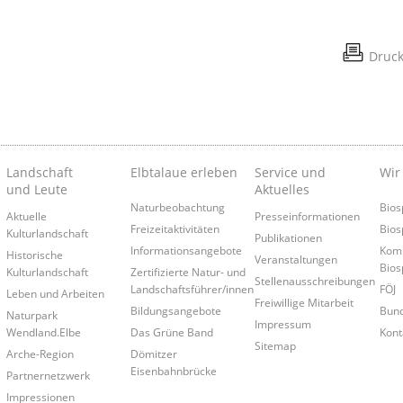
Druc
Landschaft
Elbtalaue erleben
Service und
Wir
und Leute
Aktuelles
Naturbeobachtung
Bios
Aktuelle
Presseinformationen
Freizeitaktivitäten
Bios
Kulturlandschaft
Publikationen
Informationsangebote
Kom
Historische
Veranstaltungen
Bios
Kulturlandschaft
Zertifizierte Natur- und
Stellenausschreibungen
Landschaftsführer/innen
FÖJ
Leben und Arbeiten
Freiwillige Mitarbeit
Bildungsangebote
Bund
Naturpark
Impressum
Wendland.Elbe
Das Grüne Band
Kont
Sitemap
Arche-Region
Dömitzer
Eisenbahnbrücke
Partnernetzwerk
Impressionen