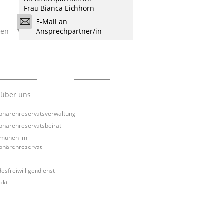
Frau Bianca Eichhorn
E-Mail an
ken
Ansprechpartner/in
 über uns
phärenreservatsverwaltung
phärenreservatsbeirat
munen im
phärenreservat
esfreiwilligendienst
akt