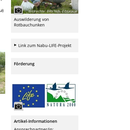
a
)
Bildrechte
:
BRV Nds. Elbtalaue
Auswilderung von
Rotbauchunken
Link zum Nabu-LIFE-Projekt
Förderung
aue
Artikel-Informationen
Ansprechpartner/in: