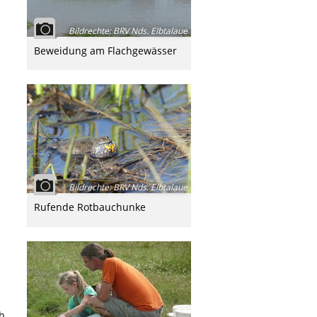
Bildrechte
:
BRV Nds. Elbtalaue
Beweidung am Flachgewässer
Bildrechte
:
BRV Nds. Elbtalaue
Rufende Rotbauchunke
h