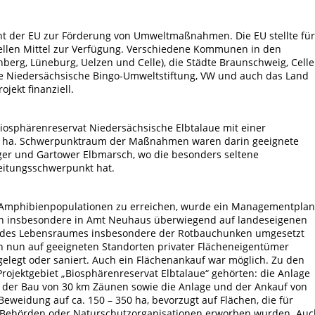
ent der EU zur Förderung von Umweltmaßnahmen. Die EU stellte für
ziellen Mittel zur Verfügung. Verschiedene Kommunen in den
berg, Lüneburg, Uelzen und Celle), die Städte Braunschweig, Celle
ie Niedersächsische Bingo-Umweltstiftung, VW und auch das Land
jekt finanziell.
Biosphärenreservat Niedersächsische Elbtalaue mit einer
000 ha. Schwerpunktraum der Maßnahmen waren darin geeignete
er und Gartower Elbmarsch, wo die besonders seltene
eitungsschwerpunkt hat.
 Amphibienpopulationen zu erreichen, wurde ein Managementplan
nten insbesondere in Amt Neuhaus überwiegend auf landeseigenen
des Lebensraumes insbesondere der Rotbauchunken umgesetzt
n nun auf geeigneten Standorten privater Flächeneigentümer
legt oder saniert. Auch ein Flächenankauf war möglich. Zu den
jektgebiet „Biosphärenreservat Elbtalaue“ gehörten: die Anlage
 der Bau von 30 km Zäunen sowie die Anlage und der Ankauf von
Beweidung auf ca. 150 – 350 ha, bevorzugt auf Flächen, die für
ehörden oder Naturschutzorganisationen erworben wurden. Auc