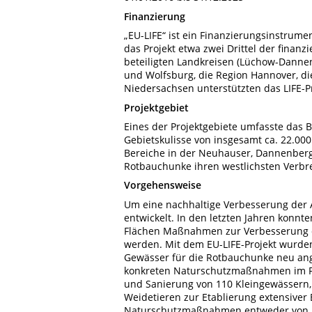
Finanzierung
„EU-LIFE“ ist ein Finanzierungsinstrum
das Projekt etwa zwei Drittel der finan
beteiligten Landkreisen (Lüchow-Dannen
und Wolfsburg, die Region Hannover, d
Niedersachsen unterstützten das LIFE-Pro
Projektgebiet
Eines der Projektgebiete umfasste das 
Gebietskulisse von insgesamt ca. 22.
Bereiche in der Neuhauser, Dannenberg
Rotbauchunke ihren westlichsten Verbr
Vorgehensweise
Um eine nachhaltige Verbesserung der
entwickelt. In den letzten Jahren kon
Flächen Maßnahmen zur Verbesserung 
werden. Mit dem EU-LIFE-Projekt wurde
Gewässer für die Rotbauchunke neu ange
konkreten Naturschutzmaßnahmen im Pro
und Sanierung von 110 Kleingewässern,
Weidetieren zur Etablierung extensiver 
Naturschutzmaßnahmen entweder von B