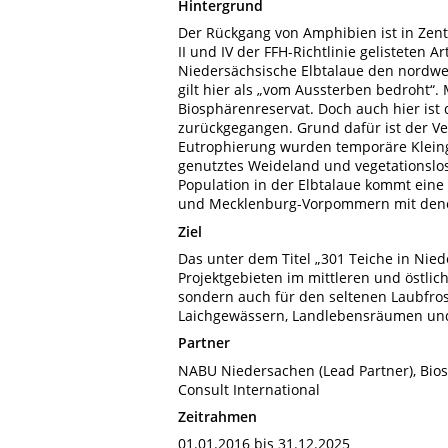
Hintergrund
Der Rückgang von Amphibien ist in Zent
II und IV der FFH-Richtlinie gelisteten 
Niedersächsische Elbtalaue den nordwe
gilt hier als „vom Aussterben bedroht“.
Biosphärenreservat. Doch auch hier ist 
zurückgegangen. Grund dafür ist der V
Eutrophierung wurden temporäre Kleing
genutztes Weideland und vegetationslo
Population in der Elbtalaue kommt eine
und Mecklenburg-Vorpommern mit denen
Ziel
Das unter dem Titel „301 Teiche in Nied
Projektgebieten im mittleren und östl
sondern auch für den seltenen Laubfr
Laichgewässern, Landlebensräumen und 
Partner
NABU Niedersachen (Lead Partner), Bio
Consult International
Zeitrahmen
01.01.2016 bis 31.12.2025