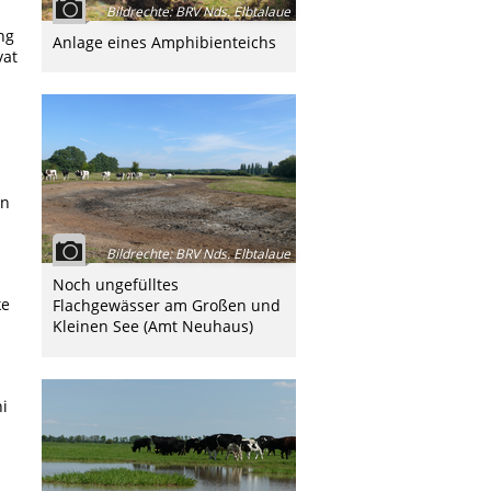
Bildrechte
:
BRV Nds. Elbtalaue
ng
Anlage eines Amphibienteichs
vat
in
Bildrechte
:
BRV Nds. Elbtalaue
Noch ungefülltes
ke
Flachgewässer am Großen und
Kleinen See (Amt Neuhaus)
i