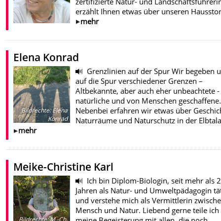
zertifizierte Natur- und Landschaftsführeri
erzählt Ihnen etwas über unseren Haussto
mehr
Elena Konrad
Grenzlinien auf der Spur Wir begeben 
auf die Spur verschiedener Grenzen –
Altbekannte, aber auch eher unbeachtete -
natürliche und von Menschen geschaffene.
Nebenbei erfahren wir etwas über Geschic
Bildrechte
:
Elena
Konrad
Naturräume und Naturschutz in der Elbtal
mehr
Meike-Christine Karl
Ich bin Diplom-Biologin, seit mehr als 
Jahren als Natur- und Umweltpädagogin tä
und verstehe mich als Vermittlerin zwisch
Mensch und Natur. Liebend gerne teile ich
meine Begeisterung mit allen, die noch
Bildrechte
:
M.-Ch.