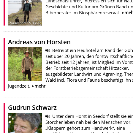
Landschafsführer, interessiert sich für Natu
Geschichte und Kultur am Grünen Band un
Biberberater im Biosphärenreservat.
meh
Bildrechte
:
N. Erler
Andreas von Hörsten
Betreibt ein Heuhotel am Rand der Gö
seit über 20 Jahren, den forstwirtschaftlic
Betrieb seit 12 Jahren, ist Mitglied im Vors
der Forstbetriebsgemeinschaft Hitzacker,
ausgebildeter Landwirt und Agrar-Ing, Th
Wald incl. Flora und Fauna beschäftigt ihn 
Jugendzeit.
mehr
Gudrun Schwarz
Unter dem Horst in Seedorf stellt sie ei
Storchenleben nah bei den Menschen vor:
„Klappern gehört zum Handwerk“, eine