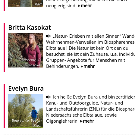
Karl
neugierig sind.
mehr
Britta Kasokat
„Natur- Erleben mit allen Sinnen“ Wand
Wahrnehmen-Verweilen im Biosphärenres
Elbtalaue ! Die Natur ist kein Ort den du
besuchst, sie ist dein Zuhause, u.a. individ
Gruppen- Angebote für Menschen mit
Bildrechte
:
B.
Kasokat
Behinderungen.
mehr
Evelyn Bura
Ich heiße Evelyn Bura und bin zertifizie
Kanu- und Outdoorguide, Natur- und
Landschaftsführerin (ZNL) für die Biosphär
Niedersächsische Elbtalaue, sowie
Qigonglehrerin.
mehr
Bildrechte
:
Evelyn
Bura