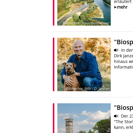
erläutert
mehr
Bildrechte
:
Staatsbosbeheer
"Biosp
In der
Dirk Janz
hinaus w
Informati
Bildrechte
:
BRV / D. Janzen
"Biosp
Der 23
"The Stor
kann, erk