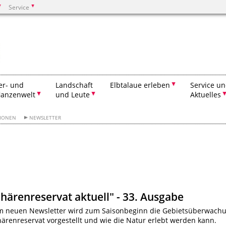
Service
Suchen
er- und
Landschaft
Elbtalaue erleben
Service u
lanzenwelt
und Leute
Aktuelles
TIONEN
NEWSLETTER
härenreservat aktuell" - 33. Ausgabe
m neuen Newsletter wird zum Saisonbeginn die Gebietsüberwach
ärenreservat vorgestellt und wie die Natur erlebt werden kann.