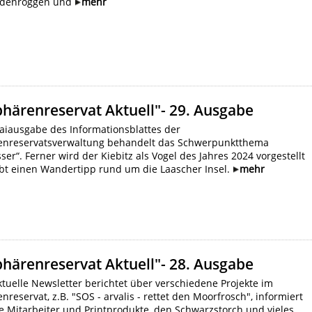
udenroggen und
mehr
phärenreservat Aktuell"- 29. Ausgabe
iausgabe des Informationsblattes der
enreservatsverwaltung behandelt das Schwerpunktthema
er“. Ferner wird der Kiebitz als Vogel des Jahres 2024 vorgestellt
ibt einen Wandertipp rund um die Laascher Insel.
mehr
phärenreservat Aktuell"- 28. Ausgabe
tuelle Newsletter berichtet über verschiedene Projekte im
nreservat, z.B. "SOS - arvalis - rettet den Moorfrosch", informiert
 Mitarbeiter und Printprodukte, den Schwarzstorch und vieles