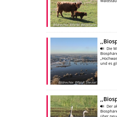
Waldsta
Bildrechte
:
BRV/M. Beckmann
,,Bios
Die Ma
Biosphär
„Hochwass
und es g
Bildrechte
:
BRV/ P. Steckel
,,Bios
Der ak
Biosphäre
über neue