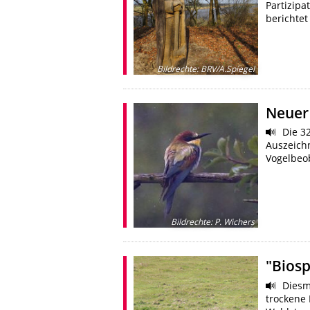
Partizipa
berichte
Bildrechte
:
BRV/A.Spiegel
Neuer
Die 32
Auszeich
Vogelbeo
Bildrechte
:
P. Wichers
"Biosp
Diesma
trockene