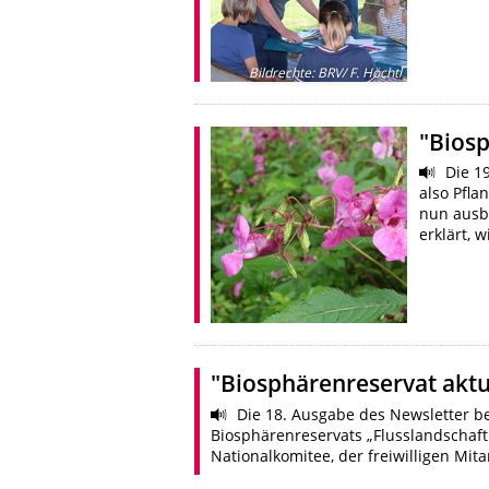
Bildrechte
:
BRV/ F. Höchtl
"Biosp
Die 19
also Pfla
nun ausb
erklärt,
"Biosphärenreservat aktue
Die 18. Ausgabe des Newsletter b
Biosphärenreservats „Flusslandschaf
Nationalkomitee, der freiwilligen Mi