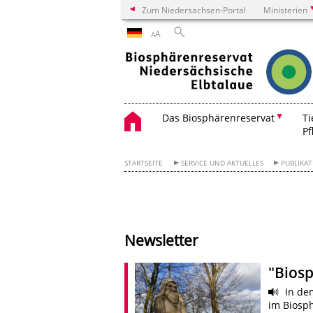
Zum Niedersachsen-Portal
Ministerien
A
A
Das Biosphärenreservat
Ti
Pf
STARTSEITE
SERVICE UND AKTUELLES
PUBLIKA
Newsletter
"Biosp
In de
im Biosph