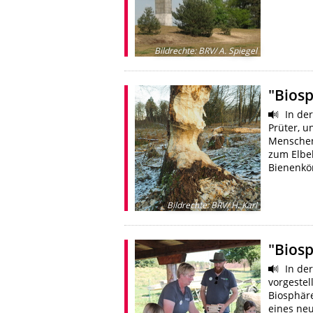
Bildrechte
:
BRV/ A. Spiegel
"Biosp
In der
Prüter, u
Menschen
zum Elbeb
Bienenkö
Bildrechte
:
BRV/ H. Karl
"Biosp
In der
vorgestel
Biosphär
eines ne