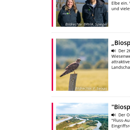
Elbe ein
und viel
Bildrechte
:
BRV/A. Spiegel
„Biosp
Der 26
Wiesenwe
attraktiv
Landscha
Bildrechte
:
F. Seixas
"Biosp
Der Ok
"Fluss-Au
Eingriffs