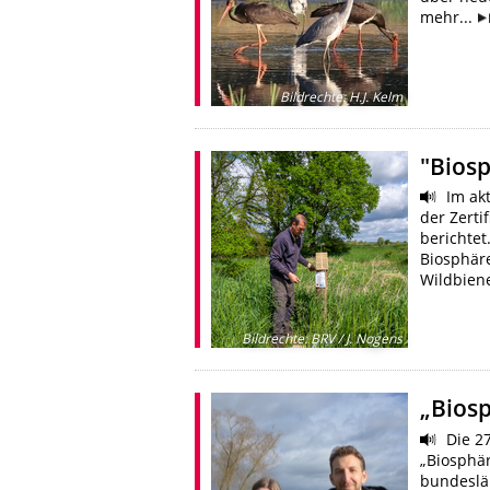
mehr...
Bildrechte
:
H.J. Kelm
"Biosp
Im akt
der Zert
berichte
Biosphäre
Wildbien
Bildrechte
:
BRV / J. Nogens
„Biosp
Die 27
„Biosphär
bundeslä