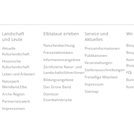
Landschaft
Elbtalaue erleben
Service und
Wir
und Leute
Aktuelles
Naturbeobachtung
Bios
Aktuelle
Presseinformationen
Freizeitaktivitäten
Bios
Kulturlandschaft
Publikationen
Informationsangebote
Kom
Historische
Veranstaltungen
Bios
Kulturlandschaft
Zertifizierte Natur- und
Stellenausschreibungen
Landschaftsführer/innen
FÖJ
Leben und Arbeiten
Freiwillige Mitarbeit
Bildungsangebote
Bund
Naturpark
Impressum
Wendland.Elbe
Das Grüne Band
Kont
Sitemap
Arche-Region
Dömitzer
Eisenbahnbrücke
Partnernetzwerk
Impressionen