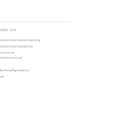
 über uns
phärenreservatsverwaltung
phärenreservatsbeirat
munen im
phärenreservat
esfreiwilligendienst
akt