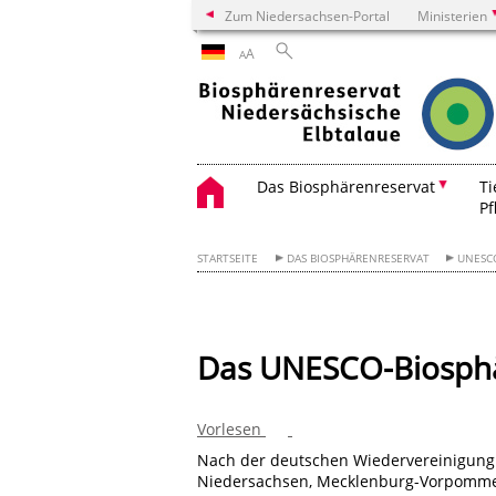
Zum Niedersachsen-Portal
Ministerien
A
A
Das Biosphärenreservat
Ti
Pf
STARTSEITE
DAS BIOSPHÄRENRESERVAT
UNESC
Das UNESCO-Biosphär
Vorlesen
Nach der deutschen Wiedervereinigung
Niedersachsen, Mecklenburg-Vorpommern