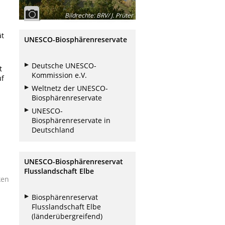
Bildrechte
:
BRV/ J. Prüter
ät
UNESCO-Biosphärenreservate
Deutsche UNESCO-
t
Kommission e.V.
uf
Weltnetz der UNESCO-
Biosphärenreservate
UNESCO-
Biosphärenreservate in
Deutschland
UNESCO-Biosphärenreservat
Flusslandschaft Elbe
ken
Biosphärenreservat
Flusslandschaft Elbe
(länderübergreifend)