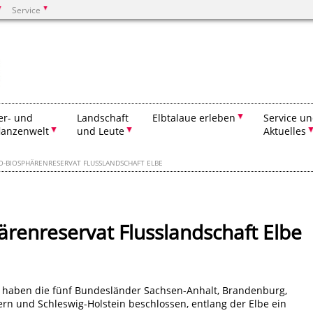
Service
Suchen
er- und
Landschaft
Elbtalaue erleben
Service u
lanzenwelt
und Leute
Aktuelles
O-BIOSPHÄRENRESERVAT FLUSSLANDSCHAFT ELBE
enreservat Flusslandschaft Elbe
 haben die fünf Bundesländer Sachsen-Anhalt, Brandenburg,
 und Schleswig-Holstein beschlossen, entlang der Elbe ein