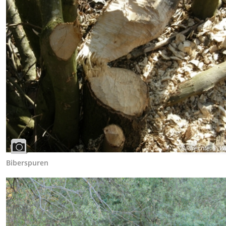
Bildrechte
:
S. Wi
Biberspuren