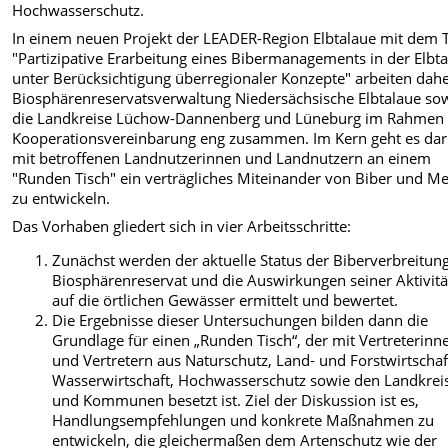
Hochwasserschutz.
In einem neuen Projekt der LEADER-Region Elbtalaue mit dem T
"Partizipative Erarbeitung eines Bibermanagements in der Elbt
unter Berücksichtigung überregionaler Konzepte" arbeiten dahe
Biosphärenreservatsverwaltung Niedersächsische Elbtalaue so
die Landkreise Lüchow-Dannenberg und Lüneburg im Rahmen 
Kooperationsvereinbarung eng zusammen. Im Kern geht es da
mit betroffenen Landnutzerinnen und Landnutzern an einem
"Runden Tisch" ein verträgliches Miteinander von Biber und M
zu entwickeln.
Das Vorhaben gliedert sich in vier Arbeitsschritte:
Zunächst werden der aktuelle Status der Biberverbreitun
Biosphärenreservat und die Auswirkungen seiner Aktivit
auf die örtlichen Gewässer ermittelt und bewertet.
Die Ergebnisse dieser Untersuchungen bilden dann die
Grundlage für einen „Runden Tisch“, der mit Vertreterinn
und Vertretern aus Naturschutz, Land- und Forstwirtschaf
Wasserwirtschaft, Hochwasserschutz sowie den Landkrei
und Kommunen besetzt ist. Ziel der Diskussion ist es,
Handlungsempfehlungen und konkrete Maßnahmen zu
entwickeln, die gleichermaßen dem Artenschutz wie der