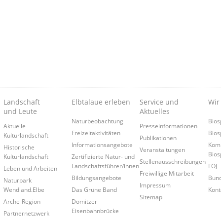
Landschaft
Elbtalaue erleben
Service und
Wir
und Leute
Aktuelles
Naturbeobachtung
Bios
Aktuelle
Presseinformationen
Freizeitaktivitäten
Bios
Kulturlandschaft
Publikationen
Informationsangebote
Kom
Historische
Veranstaltungen
Bios
Kulturlandschaft
Zertifizierte Natur- und
Stellenausschreibungen
Landschaftsführer/innen
FÖJ
Leben und Arbeiten
Freiwillige Mitarbeit
Bildungsangebote
Bund
Naturpark
Impressum
Wendland.Elbe
Das Grüne Band
Kont
Sitemap
Arche-Region
Dömitzer
Eisenbahnbrücke
Partnernetzwerk