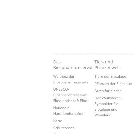
Das
Tier- und
Biosphärenreservat
Pflanzenwelt
Weltnetz der
Tiere der Elbtalaue
Biosphärenreservate
Pflanzen der Elbtalaue
UNESCO-
Arten für Kinder
Biosphärenreservat
Der Weißstorch -
Flusslandschaft Elbe
Symboltier für
Nationale
Elbtalaue und
Naturlandschaften
Wendland
Karte
Schutzzonen