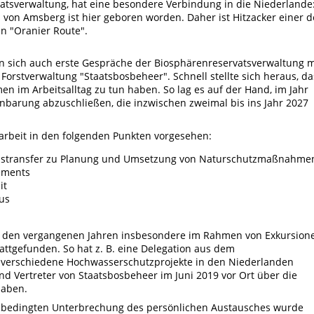
vatsverwaltung, hat eine besondere Verbindung in die Niederlande
 von Amsberg ist hier geboren worden. Daher ist Hitzacker einer d
en "Oranier Route".
n sich auch erste Gespräche der Biosphärenreservatsverwaltung m
orstverwaltung "Staatsbosbeheer". Schnell stellte sich heraus, da
en im Arbeitsalltag zu tun haben.
So lag es auf der Hand, im Jahr
inbarung abzuschließen, die inzwischen zweimal bis ins Jahr 2027
arbeit in den folgenden Punkten vorgesehen:
nstransfer zu Planung und Umsetzung von Naturschutzmaßnahme
ements
it
mus
n den vergangenen Jahren insbesondere im Rahmen von Exkursion
tattgefunden. So hat z. B. eine Delegation aus dem
 verschiedene Hochwasserschutzprojekte in den Niederlanden
nd Vertreter von Staatsbosbeheer im Juni 2019 vor Ort über die
haben.
 bedingten Unterbrechung des persönlichen Austausches wurde