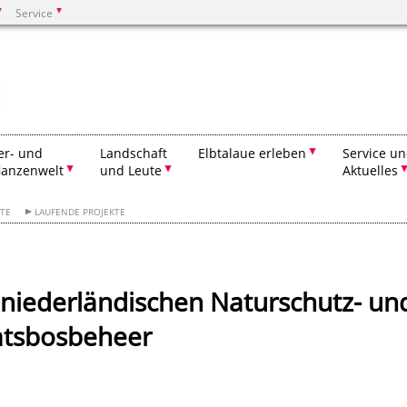
Service
Suchen
er- und
Landschaft
Elbtalaue erleben
Service u
lanzenwelt
und Leute
Aktuelles
KTE
LAUFENDE PROJEKTE
 niederländischen Naturschutz- un
atsbosbeheer