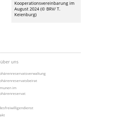
Kooperationsvereinbarung im
August 2024 (© BRV/ T.
Keienburg)
 über uns
phärenreservatsverwaltung
phärenreservatsbeirat
munen im
phärenreservat
esfreiwilligendienst
akt