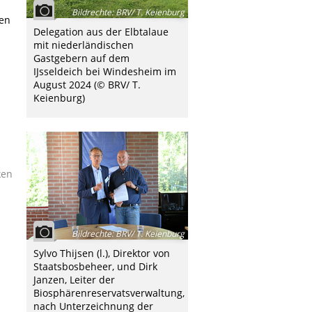
Bildrechte
:
BRV/ T. Keienburg
men
Delegation aus der Elbtalaue
mit niederländischen
Gastgebern auf dem
IJsseldeich bei Windesheim im
August 2024 (© BRV/ T.
Keienburg)
ken
Bildrechte
:
BRV/ T. Keienburg
Sylvo Thijsen (l.), Direktor von
Staatsbosbeheer, und Dirk
Janzen, Leiter der
Biosphärenreservatsverwaltung,
nach Unterzeichnung der