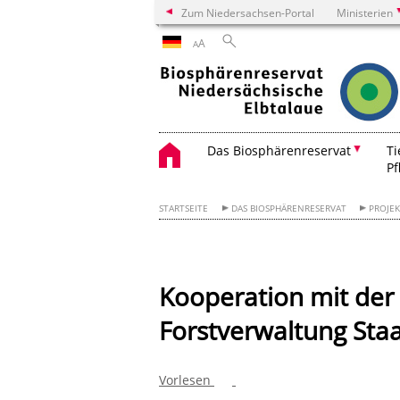
Zum Niedersachsen-Portal
Ministerien
A
A
Das Biosphärenreservat
Ti
Pf
STARTSEITE
DAS BIOSPHÄRENRESERVAT
PROJE
Kooperation mit der
Forstverwaltung Sta
Vorlesen