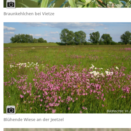
Bildrechte
:
H.-J
Braunkehlchen bei Vietze
Bildrechte
:
H.-J
Blühende Wiese an der Jeetzel