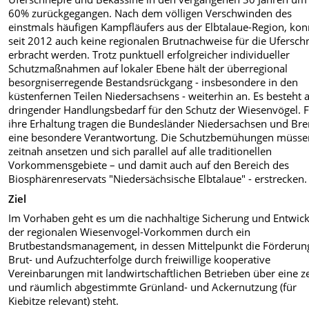
60% zurückgegangen. Nach dem völligen Verschwinden des
einstmals häufigen Kampfläufers aus der Elbtalaue-Region, ko
seit 2012 auch keine regionalen Brutnachweise für die Ufersch
erbracht werden. Trotz punktuell erfolgreicher individueller
Schutzmaßnahmen auf lokaler Ebene hält der überregional
besorgniserregende Bestandsrückgang - insbesondere in den
küstenfernen Teilen Niedersachsens - weiterhin an. Es besteht 
dringender Handlungsbedarf für den Schutz der Wiesenvögel. 
ihre Erhaltung tragen die Bundesländer Niedersachsen und Br
eine besondere Verantwortung. Die Schutzbemühungen müsse
zeitnah ansetzen und sich parallel auf alle traditionellen
Vorkommensgebiete – und damit auch auf den Bereich des
Biosphärenreservats "Niedersächsische Elbtalaue" - erstrecken.
Ziel
Im Vorhaben geht es um die nachhaltige Sicherung und Entwic
der regionalen Wiesenvogel-Vorkommen durch ein
Brutbestandsmanagement, in dessen Mittelpunkt die Förderun
Brut- und Aufzuchterfolge durch freiwillige kooperative
Vereinbarungen mit landwirtschaftlichen Betrieben über eine ze
und räumlich abgestimmte Grünland- und Ackernutzung (für
Kiebitze relevant) steht.