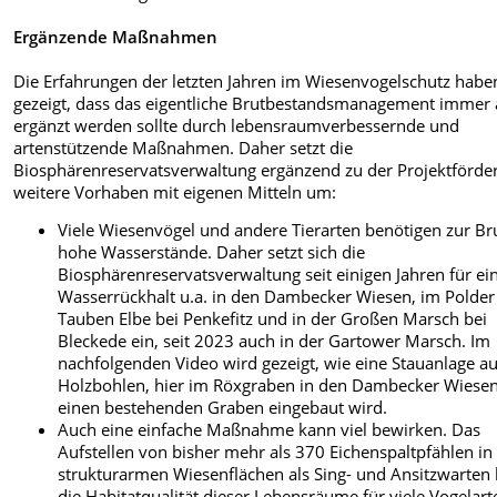
Ergänzende Maßnahmen
Die Erfahrungen der letzten Jahren im Wiesenvogelschutz habe
gezeigt, dass das eigentliche Brutbestandsmanagement immer
ergänzt werden sollte durch lebensraumverbessernde und
artenstützende Maßnahmen. Daher setzt die
Biosphärenreservatsverwaltung ergänzend zu der Projektförde
weitere Vorhaben mit eigenen Mitteln um:
Viele Wiesenvögel und andere Tierarten benötigen zur Bru
hohe Wasserstände. Daher setzt sich die
Biosphärenreservatsverwaltung seit einigen Jahren für ei
Wasserrückhalt u.a. in den Dambecker Wiesen, im Polder
Tauben Elbe bei Penkefitz und in der Großen Marsch bei
Bleckede ein, seit 2023 auch in der Gartower Marsch. Im
nachfolgenden Video wird gezeigt, wie eine Stauanlage a
Holzbohlen, hier im Röxgraben in den Dambecker Wiesen
einen bestehenden Graben eingebaut wird.
Auch eine einfache Maßnahme kann viel bewirken. Das
Aufstellen von bisher mehr als 370 Eichenspaltpfählen in
strukturarmen Wiesenflächen
als Sing- und Ansitzwarten 
die Habitatqualität dieser Lebensräume für viele Vogelart