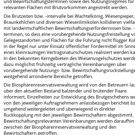
und Bewirtschaftungsterminen sowie des Nutzungsregimes für
relevanten Flächen mit Brutvorkommen angestrebt werden.
Die Brutzeiten bzw. -intervalle bei Wachtelkönig, Wiesenpieper,
Braunkehlchen und diversen Wiesenlimikolen kollidieren vielf
mit landwirtschaftlichen Bewirtschaftungserfordernissen bzw. -
terminen, so dass eine vorübergehende Nutzungsfreistellung v
Gelegestandorten und Flächen für die Führung nicht flügger K
in der Regel nur unter Einsatz öffentlicher Fördermittel im Sinn
eines kleinräumigen Vertragsnaturschutzes realisiert werden k
In den bekannten Kerngebieten des Wiesenvogelschutzes werd
dazu möglichst frühzeitig vertragliche Vereinbarungen über
vorübergehende Nutzungs- bzw. Bewirtschaftungsrückstellunge
weitgehend arrondierte Bereiche getroffen.
Die Biosphärenreservatsverwaltung wird von den Betreuern la
über den aktuellen Bestand balzender und brütender Paare
informiert, Einzelheiten zur Entwicklung des Brutgeschehens 
von den jeweiligen Auftragnehmern anlassbezogen berichtet b
umgehend weitergeleitet und überwiegend in direkter
Rückkopplung mit den jeweiligen Bewirtschaftern abgestimmt.
Bewirtschaftungsrelevanten Vereinbarungen werden daraufhin
zwischen der Biosphärenreservatsverwaltung und den
Bewirtschaftern getroffen.