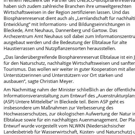
In einem Netzwerk der Partner des UNESCO-Biosphärenreserva
haben sich zudem zahlreiche Branchen ihre umweltgerechten
Wirtschaftsweisen in der Region zertifizieren lassen. Und das
Biosphärenreservat dient auch als „Lernlandschaft für nachhalt
Entwicklung“ mit Informations- und Bildungseinrichtungen in
Bleckede, Amt Neuhaus, Dannenberg und Gartow. Das
Archezentrum Amt Neuhaus soll dabei zum Informationszent
ausgebaut werden und die Bedeutung der Elbtalaue für alte
Haustierrassen und Nutzpflanzensorten herausstellen.
„Das länderübergreifende Biosphärenreservat Elbtalaue ist ein 
für den Naturschutz, nachhaltige Wirtschaftsweisen und sanfte
Tourismus. Das wollen wir weiter in guter Kooperation mit alle
Unterstützerinnen und Unterstützern vor Ort stärken und
ausbauen“, sagte Christian Meyer.
Am Nachmittag nahm der Minister schließlich an der öffentlich
Informationsveranstaltung zum Entwurf des „Auenstrukturplan
(ASP) Untere Mittelelbe“ in Bleckede teil. Beim ASP geht es
insbesondere um Maßnahmen zur Verbesserung des
Hochwasserschutzes, zur ökologischen Aufwertung der Natur i
Elbtalaue sowie für ein nachhaltiges Auenmanagement. Der Pla
Entwurf wurde vorgestellt vom NLWKN (Niedersächsischer
Landesbetrieb für Wasserwirtschaft, Küsten- und Naturschutz) 