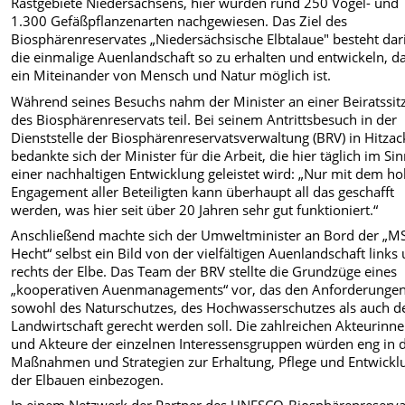
Rastgebiete Niedersachsens, hier wurden rund 250 Vogel- und
1.300 Gefäßpflanzenarten nachgewiesen. Das Ziel des
Biosphärenreservates „Niedersächsische Elbtalaue" besteht dar
die einmalige Auenlandschaft so zu erhalten und entwickeln, d
ein Miteinander von Mensch und Natur möglich ist.
Während seines Besuchs nahm der Minister an einer Beiratssit
des Biosphärenreservats teil. Bei seinem Antrittsbesuch in der
Dienststelle der Biosphärenreservatsverwaltung (BRV) in Hitzac
bedankte sich der Minister für die Arbeit, die hier täglich im Si
einer nachhaltigen Entwicklung geleistet wird: „Nur mit dem h
Engagement aller Beteiligten kann überhaupt all das geschafft
werden, was hier seit über 20 Jahren sehr gut funktioniert.“
Anschließend machte sich der Umweltminister an Bord der „M
Hecht“ selbst ein Bild von der vielfältigen Auenlandschaft links
rechts der Elbe. Das Team der BRV stellte die Grundzüge eines
„kooperativen Auenmanagements“ vor, das den Anforderunge
sowohl des Naturschutzes, des Hochwasserschutzes als auch d
Landwirtschaft gerecht werden soll. Die zahlreichen Akteurinn
und Akteure der einzelnen Interessensgruppen würden eng in d
Maßnahmen und Strategien zur Erhaltung, Pflege und Entwickl
der Elbauen einbezogen.