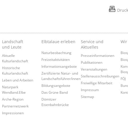
Druc
Landschaft
Elbtalaue erleben
Service und
Wir
und Leute
Aktuelles
Naturbeobachtung
Bios
Aktuelle
Presseinformationen
Freizeitaktivitäten
Bios
Kulturlandschaft
Publikationen
Informationsangebote
Kom
Historische
Veranstaltungen
Bios
Kulturlandschaft
Zertifizierte Natur- und
Stellenausschreibungen
Landschaftsführer/innen
FÖJ
Leben und Arbeiten
Freiwillige Mitarbeit
Bildungsangebote
Bund
Naturpark
Impressum
Wendland.Elbe
Das Grüne Band
Kont
Sitemap
Arche-Region
Dömitzer
Eisenbahnbrücke
Partnernetzwerk
Impressionen