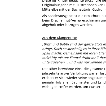
Diese für Kinder gedachte Broschüre bes
Originalausgabe mit Illustrationen von
Mittelelbe mit der Buchautorin Gudrun
Als Sonderausgabe ist die Broschüre nu
beim Drachenhut-Verlag erschienen und 
abgeholt oder bezogen werden.
Aus dem Klappentext:
„Biggi und Bobbi sind der ganze Stolz ih
bringt. Doch so kuschelig es in ihrer Bi
Spaß macht. Gemeinsam mit ihren Elter
tatkräftig mit an: Einmal droht ihr Zu
unterzugehen … und was nur können sie
Der Biber bewohnte einst die gesamte 
jahrzehntelanger Verfolgung war er fast
erobert er sich wieder seine angestamm
geniale Holzfäller, Baumeister und Lan
wichtigen Helfer werden, um Wasser in 