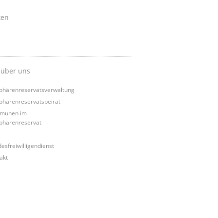
ken
 über uns
phärenreservatsverwaltung
phärenreservatsbeirat
munen im
phärenreservat
esfreiwilligendienst
akt