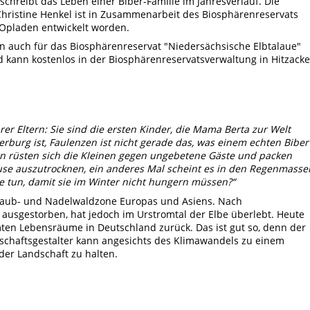
chreibt das Leben einer Biber-Familie im Jahresverlauf. Die
 Christine Henkel ist in Zusammenarbeit des Biosphärenreservats
 Opladen entwickelt worden.
n auch für das Biosphärenreservat "Niedersächsische Elbtalaue"
kann kostenlos in der Biosphärenreservatsverwaltung in Hitzacke
rer Eltern: Sie sind die ersten Kinder, die Mama Berta zur Welt
berburg ist, Faulenzen ist nicht gerade das, was einem echten Biber
n rüsten sich die Kleinen gegen ungebetene Gäste und packen
hause auszutrocknen, ein anderes Mal scheint es in den Regenmasse
 tun, damit sie im Winter nicht hungern müssen?“
Laub- und Nadelwaldzone Europas und Asiens. Nach
 ausgestorben, hat jedoch im Urstromtal der Elbe überlebt. Heute
ten Lebensräume in Deutschland zurück. Das ist gut so, denn der
dschaftsgestalter kann angesichts des Klimawandels zu einem
der Landschaft zu halten.