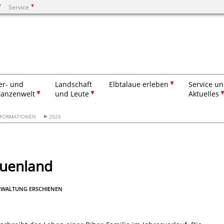
Service
Suchen
er- und
Landschaft
Elbtalaue erleben
Service u
lanzenwelt
und Leute
Aktuelles
NFORMATIONEN
2025
Auenland
RWALTUNG ERSCHIENEN