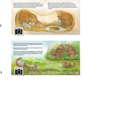
r
Bildrechte
:
Drachenhut-Verlag
n
Bildrechte
:
Drachenhut-Verlag