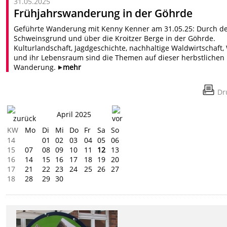
31.05.2025
Frühjahrswanderung in der Göhrde
Geführte Wanderung mit Kenny Kenner am 31.05.25: Durch d
Schweinsgrund und über die Kroitzer Berge in der Göhrde.
Kulturlandschaft, Jagdgeschichte, nachhaltige Waldwirtschaft,
und ihr Lebensraum sind die Themen auf dieser herbstlichen
Wanderung.
mehr
Dr
April 2025
KW
Mo
Di
Mi
Do
Fr
Sa
So
14
01
02
03
04
05
06
15
07
08
09
10
11
12
13
16
14
15
16
17
18
19
20
17
21
22
23
24
25
26
27
18
28
29
30