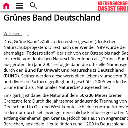
Grünes Band Deutschland
Vorlesen
Das „Grüne Band“ zählt zu den ersten (gesamt-)deutschen
Naturschutzprojekten: Direkt nach der Wende 1989 wurde der
ehemalige „Todesstreifen“, der sich von der Ostsee bis nach Sa
erstreckt, von deutschen Naturschützer:innen als „Grünes Band
ausgerufen. Im Jahr 2001 erfolgte dann die offizielle Namensg
durch den
Bund für Umwelt und Naturschutz Deutschland
(BUND)
. Seither werden diese wertvollen Lebensräume vom 
und diversen Partnern gepflegt und geschützt. 2005 wurde das
Grüne Band als „Nationales Naturerbe“ ausgezeichnet.
Einzigartig ist dabei die Natur auf dem
50-200 Meter
breiten
Grenzstreifen: Durch die Jahrzehnte andauernde Trennung von
Deutschland in Ost und West konnte sich eine enorme Artenviel
in der nur durch sehr wenige menschliche Einflüsse gestörten 
entlang der ehemaligen Grenze, jedoch teils auch in angrenzen
Bereichen, ansiedeln. Heute finden rund 1200 in Deutschland