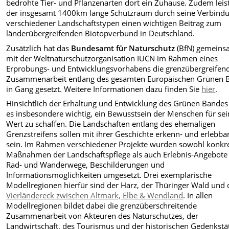
bedrohte Tier- und Pflanzenarten dort ein Zuhause. Zudem leis
der insgesamt 1400km lange Schutzraum durch seine Verbind
verschiedener Landschaftstypen einen wichtigen Beitrag zum
länderübergreifenden Biotopverbund in Deutschland.
Zusätzlich hat das
Bundesamt für Naturschutz
(BfN) gemein
mit der Weltnaturschutzorganisation IUCN im Rahmen eines
Erprobungs- und Entwicklungsvorhabens die grenzübergreifen
Zusammenarbeit entlang des gesamten Europäischen Grünen 
in Gang gesetzt. Weitere Informationen dazu finden Sie
hier
.
Hinsichtlich der Erhaltung und Entwicklung des Grünen Bandes 
es insbesondere wichtig, ein Bewusstsein der Menschen für se
Wert zu schaffen. Die Landschaften entlang des ehemaligen
Grenzstreifens sollen mit ihrer Geschichte erkenn- und erlebba
sein. Im Rahmen verschiedener Projekte wurden sowohl konkr
Maßnahmen der Landschaftspflege als auch Erlebnis-Angebote
Rad- und Wanderwege, Beschilderungen und
Informationsmöglichkeiten umgesetzt. Drei exemplarische
Modellregionen hierfür sind der Harz, der Thüringer Wald und 
Vierländereck zwischen Altmark, Elbe & Wendland
. In allen
Modellregionen bildet dabei die grenzüberschreitende
Zusammenarbeit von Akteuren des Naturschutzes, der
Landwirtschaft, des Tourismus und der historischen Gedenkstä