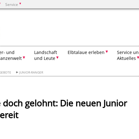
Service
Suchen
er- und
Landschaft
Elbtalaue erleben
Service u
lanzenwelt
und Leute
Aktuelles
GEBOTE
JUNIOR-RANGER
 doch gelohnt: Die neuen Junior
ereit