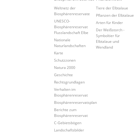
Weltnetz der
Tiere der Elbtalaue
Biosphärenreservate
Pflanzen der Elbtalaue
UNESCO-
Arten für Kinder
Biosphärenreservat
Der Weißstorch -
Flusslandschaft Elbe
Symboltier für
Nationale
Elbtalaue und
Naturlandschaften
Wendland
Karte
Schutzzonen
Natura 2000
Geschichte
Rechtsgrundlagen
Verhalten im
Biosphärenreservat
Biosphärenreservatsplan
Berichte zum
Biosphärenreservat
C-Gebietsbögen
Landschaftsbilder