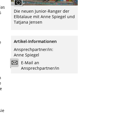
das
Die neuen Junior-Ranger der
6
Elbtalaue mit Anne Spiegel und
Tatjana Jensen
n
Artikel-Informationen
e
Ansprechpartner/in:
Anne Spiegel
E-Mail an
Ansprechpartner/in
n
e
ie
sie