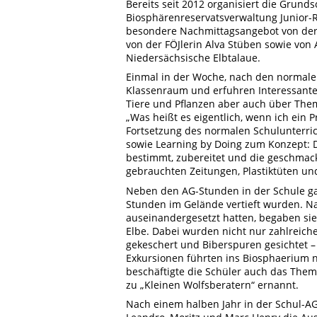
Bereits seit 2012 organisiert die Grunds
Biosphärenreservatsverwaltung Junior-R
besondere Nachmittagsangebot von der F
von der FÖJlerin Alva Stüben sowie von
Niedersächsische Elbtalaue.
Einmal in der Woche, nach den normalen
Klassenraum und erfuhren Interessantes
Tiere und Pflanzen aber auch über The
„Was heißt es eigentlich, wenn ich ein 
Fortsetzung des normalen Schulunterri
sowie Learning by Doing zum Konzept: 
bestimmt, zubereitet und die geschmack
gebrauchten Zeitungen, Plastiktüten und
Neben den AG-Stunden in der Schule ga
Stunden im Gelände vertieft wurden. Na
auseinandergesetzt hatten, begaben sie
Elbe. Dabei wurden nicht nur zahlreich
gekeschert und Biberspuren gesichtet –
Exkursionen führten ins Biosphaerium n
beschäftigte die Schüler auch das Them
zu „Kleinen Wolfsberatern“ ernannt.
Nach einem halben Jahr in der Schul-AG 