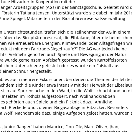
chule Hitzacker in Kooperation mit der
anger Arbeitsgruppen (AGs) in der Ganztagsschule. Geleitet wird 
örsterin Tatjana Jensen. Unterstützt wurde sie dabei im Jahr 201
 Anne Spiegel, Mitarbeiterin der Biosphärenreservatsverwaltung
 Unterrichtsstunden, trafen sich die Teilnehmer der AG in einem
 über das Biosphärenreservat, die Elbtalaue, über die heimische
men wie erneuerbare Energien, Klimawandel oder Alltagsfragen wi
Produkt mit dem Fairtrade-Siegel kaufe?“ Die AG war jedoch keine
chts. Vielmehr gehörten auch Spiele und Bewegung in der Natur
Da wurde gemeinsam Apfelsaft gepresst, wurden Kartoffelsorten
lichen Unterschiede getestet oder es wurde ein Fußball aus
 einer Schnur hergestellt.
b es auch mehrere Exkursionen, bei denen die Themen der letzte
chdem sich die Kinder etwa intensiv mit der Tierwelt der Elbtalau
 sich auf Spurensuche in den Wald, in die Wolfsschlucht und an d
e Insekten im Totholz aufgestöbert, nach Wollhandkrabben
 es gehörten auch Spiele und ein Picknick dazu. Ähnliche
ach Bleckede und zu einer Biogasanlage in Hitzacker. Besonders
a Wolf. Nachdem sie dazu einige Aufgaben gelöst hatten, wurden 
„Junior Ranger“ haben Maurice, Finn-Ole, Marc-Oliver, Jhan,