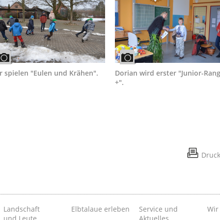
r spielen "Eulen und Krähen".
Dorian wird erster "Junior-Ran
+".
Druc
Landschaft
Elbtalaue erleben
Service und
Wir
und Leute
Aktuelles