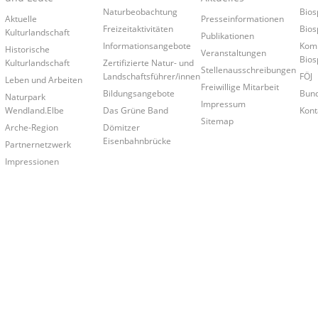
Naturbeobachtung
Bios
Aktuelle
Presseinformationen
Freizeitaktivitäten
Bios
Kulturlandschaft
Publikationen
Informationsangebote
Kom
Historische
Veranstaltungen
Bios
Kulturlandschaft
Zertifizierte Natur- und
Stellenausschreibungen
Landschaftsführer/innen
FÖJ
Leben und Arbeiten
Freiwillige Mitarbeit
Bildungsangebote
Bund
Naturpark
Impressum
Wendland.Elbe
Das Grüne Band
Kont
Sitemap
Arche-Region
Dömitzer
Eisenbahnbrücke
Partnernetzwerk
Impressionen