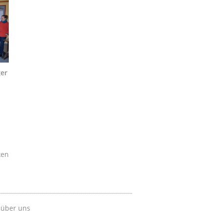
ger
ken
 über uns