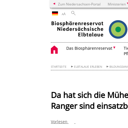
Zum Niedersachsen-Portal
Ministerien
A
A
Das Biosphärenreservat
Ti
Pf
STARTSEITE
ELBTALAUE ERLEBEN
BILDUNGSAN
Da hat sich die Mühe
Ranger sind einsatzb
Vorlesen