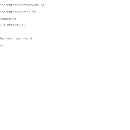
phärenreservatsverwaltung
phärenreservatsbeirat
munen im
phärenreservat
esfreiwilligendienst
akt