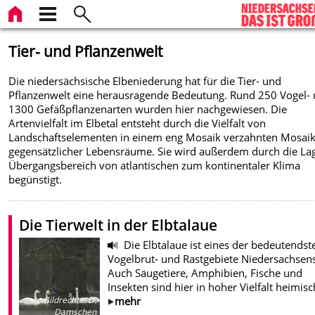
Tier- und Pflanzenwelt
Die niedersächsische Elbeniederung hat für die Tier- und
Pflanzenwelt eine herausragende Bedeutung. Rund 250 Vogel-
1300 Gefäßpflanzenarten wurden hier nachgewiesen. Die
Artenvielfalt im Elbetal entsteht durch die Vielfalt von
Landschaftselementen in einem eng Mosaik verzahnten Mosai
gegensätzlicher Lebensräume. Sie wird außerdem durch die La
Übergangsbereich von atlantischen zum kontinentaler Klima
begünstigt.
Die Tierwelt in der Elbtalaue
Die Elbtalaue ist eines der bedeutendst
Vogelbrut- und Rastgebiete Niedersachsens
Auch Säugetiere, Amphibien, Fische und
Insekten sind hier in hoher Vielfalt heimisc
mehr
Bildrechte
:
D.
Damschen