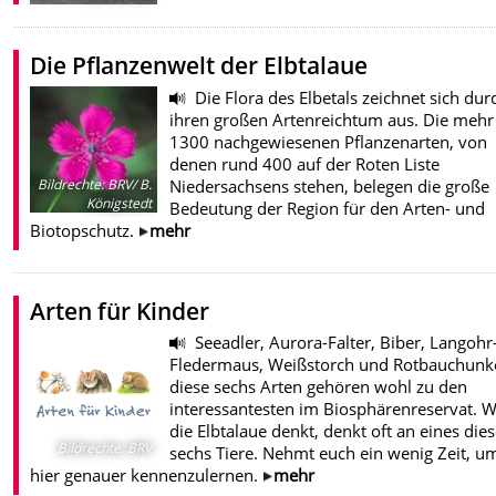
Die Pflanzenwelt der Elbtalaue
Die Flora des Elbetals zeichnet sich dur
ihren großen Artenreichtum aus. Die mehr 
1300 nachgewiesenen Pflanzenarten, von
denen rund 400 auf der Roten Liste
Niedersachsens stehen, belegen die große
Bildrechte
:
BRV/ B.
Königstedt
Bedeutung der Region für den Arten- und
Biotopschutz.
mehr
Arten für Kinder
Seeadler, Aurora-Falter, Biber, Langohr
Fledermaus, Weißstorch und Rotbauchunk
diese sechs Arten gehören wohl zu den
interessantesten im Biosphärenreservat. W
die Elbtalaue denkt, denkt oft an eines dies
Bildrechte
:
BRV
sechs Tiere. Nehmt euch ein wenig Zeit, um
hier genauer kennenzulernen.
mehr